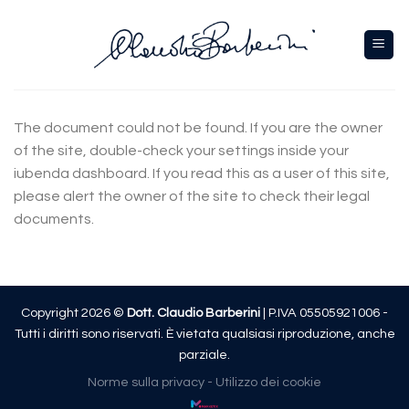
The document could not be found. If you are the owner
of the site, double-check your settings inside your
iubenda dashboard. If you read this as a user of this site,
please alert the owner of the site to check their legal
documents.
Copyright 2026 ©
Dott. Claudio Barberini
| P.IVA 05505921006 -
Tutti i diritti sono riservati. È vietata qualsiasi riproduzione, anche
parziale.
Norme sulla privacy
-
Utilizzo dei cookie