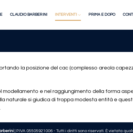
E
CLAUDIO BARBERINI
INTERVENTI
PRIMA E DOPO
CONT
 riportando la posizione del cac (complesso areola capez
nel modellamento e nel raggiungimento della forma aspet
 naturale si giudica di troppa modesta entità e questa 
.
arberini
| P.IVA 05505921006 - Tutti i diritti sono riservati. È vietata qu